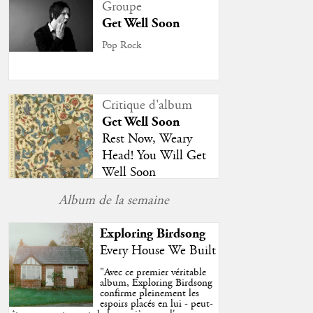
Groupe
Get Well Soon
Pop Rock
Critique d'album
Get Well Soon
Rest Now, Weary
Head! You Will Get
Well Soon
Album de la semaine
Exploring Birdsong
Every House We Built
"
Avec ce premier véritable
album, Exploring Birdsong
confirme pleinement les
espoirs placés en lui - peut-