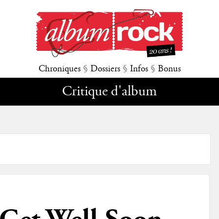
Chroniques
§
Dossiers
§
Infos
§
Bonus
Critique d'album