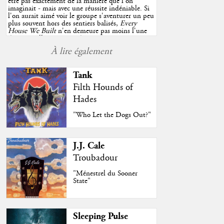
être pas exactement de la manière que l'on
imaginait - mais avec une réussite indéniable. Si
l'on aurait aimé voir le groupe s'aventurer un peu
plus souvent hors des sentiers balisés,
Every
House We Built
n'en demeure pas moins l'une
des très belles surprises de cette année, porté par
plusieurs morceaux qui trouveront sans difficulté
À lire également
une place de choix dans vos playlists estivales.
"
Tank
Filth Hounds of
Hades
"Who Let the Dogs Out?"
J.J. Cale
Troubadour
"Ménestrel du Sooner
State"
Sleeping Pulse