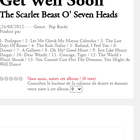
Get Well Soon
The Scarlet Beast O' Seven Heads
(24/08/2012 - - - Genre : Pop Rock)
Produit par
1- Prologue / 2- Let Me Check My Mayan Calendar / 3- The Last
Days Of Rome / 4- The Kids Today / 5- Roland, I Feel You / 6-
Disney / 7- A Gallows / 8- Oh My! Good Heart / 9- Just Like Henry
Darger / 10- Dear Wendy / 11- Courage, Tiger / 12- The World's
Worst Shrink / 13- You Cannot Cast Out The Demons, You Might As
Well Dance
Vous aussi, notez cet album ! (0 vote)
Consultez le barème de la colonne de droite et donnez
votre note à cet album