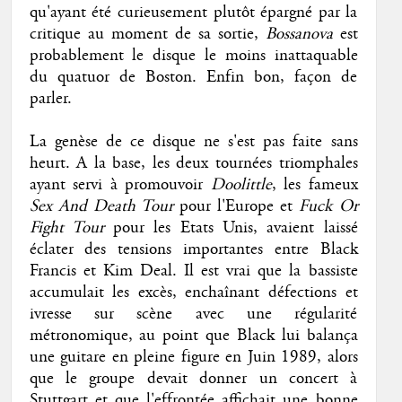
qu'ayant été curieusement plutôt épargné par la
critique au moment de sa sortie,
Bossanova
est
probablement le disque le moins inattaquable
du quatuor de Boston. Enfin bon, façon de
parler.
La genèse de ce disque ne s'est pas faite sans
heurt. A la base, les deux tournées triomphales
ayant servi à promouvoir
Doolittle
, les fameux
Sex And Death Tour
pour l'Europe et
Fuck Or
Fight Tour
pour les Etats Unis, avaient laissé
éclater des tensions importantes entre Black
Francis et Kim Deal. Il est vrai que la bassiste
accumulait les excès, enchaînant défections et
ivresse sur scène avec une régularité
métronomique, au point que Black lui balança
une guitare en pleine figure en Juin 1989, alors
que le groupe devait donner un concert à
Stuttgart et que l'effrontée affichait une bonne