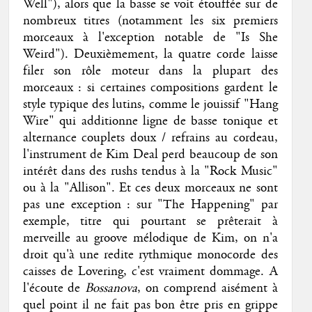
Well"), alors que la basse se voit étouffée sur de
nombreux titres (notamment les six premiers
morceaux à l'exception notable de "Is She
Weird"). Deuxièmement, la quatre corde laisse
filer son rôle moteur dans la plupart des
morceaux : si certaines compositions gardent le
style typique des lutins, comme le jouissif "Hang
Wire" qui additionne ligne de basse tonique et
alternance couplets doux / refrains au cordeau,
l'instrument de Kim Deal perd beaucoup de son
intérêt dans des rushs tendus à la "Rock Music"
ou à la "Allison". Et ces deux morceaux ne sont
pas une exception : sur "The Happening" par
exemple, titre qui pourtant se prêterait à
merveille au groove mélodique de Kim, on n'a
droit qu'à une redite rythmique monocorde des
caisses de Lovering, c'est vraiment dommage. A
l'écoute de
Bossanova
, on comprend aisément à
quel point il ne fait pas bon être pris en grippe