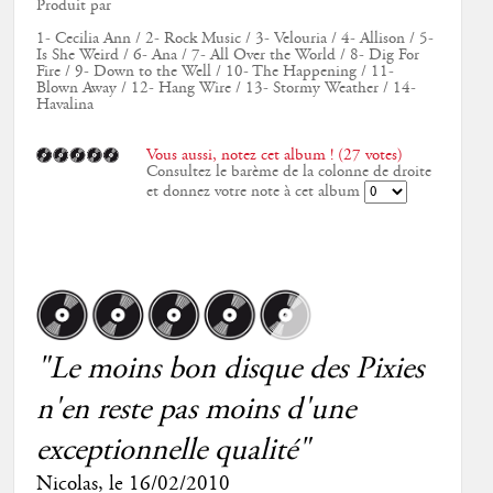
Produit par
1- Cecilia Ann / 2- Rock Music / 3- Velouria / 4- Allison / 5-
Is She Weird / 6- Ana / 7- All Over the World / 8- Dig For
Fire / 9- Down to the Well / 10- The Happening / 11-
Blown Away / 12- Hang Wire / 13- Stormy Weather / 14-
Havalina
Vous aussi, notez cet album ! (27 votes)
Consultez le barème de la colonne de droite
et donnez votre note à cet album
"Le moins bon disque des Pixies
n'en reste pas moins d'une
exceptionnelle qualité"
Nicolas
, le
16/02/2010