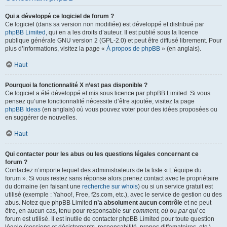
Qui a développé ce logiciel de forum ?
Ce logiciel (dans sa version non modifiée) est développé et distribué par
phpBB Limited
, qui en a les droits d’auteur. Il est publié sous la licence
publique générale GNU version 2 (GPL-2.0) et peut être diffusé librement. Pour
plus d’informations, visitez la page «
À propos de phpBB
» (en anglais).
Haut
Pourquoi la fonctionnalité X n’est pas disponible ?
Ce logiciel a été développé et mis sous licence par phpBB Limited. Si vous
pensez qu’une fonctionnalité nécessite d’être ajoutée, visitez la page
phpBB Ideas
(en anglais) où vous pouvez voter pour des idées proposées ou
en suggérer de nouvelles.
Haut
Qui contacter pour les abus ou les questions légales concernant ce
forum ?
Contactez n’importe lequel des administrateurs de la liste « L’équipe du
forum ». Si vous restez sans réponse alors prenez contact avec le propriétaire
du domaine (en faisant une
recherche sur whois
) ou si un service gratuit est
utilisé (exemple : Yahoo!, Free, f2s.com, etc.), avec le service de gestion ou des
abus. Notez que phpBB Limited
n’a absolument aucun contrôle
et ne peut
être, en aucun cas, tenu pour responsable sur
comment
,
où
ou
par qui
ce
forum est utilisé. Il est inutile de contacter phpBB Limited pour toute question