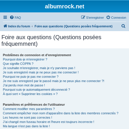
albumrock.net
FAQ
S’enregistrer
Connexion
R
Index du forum
Foire aux questions (Questions posées fréquemment)
e
Foire aux questions (Questions posées
c
fréquemment)
h
e
Problèmes de connexion et d’enregistrement
Pourquoi dois-je m’enregistrer ?
r
Que signifie COPPA ?
c
Je souhaite m’enregistrer, mais je n’y parviens pas !
Je suis enregistré mais je ne peux pas me connecter !
h
Pourquoi ne puis-je pas me connecter ?
Je me suis enregistré par le passé mais je ne peux plus me connecter ?!
e
J’ai perdu mon mot de passe !
r
Pourquoi suis-je automatiquement déconnecté ?
À quoi sert « Supprimer les cookies » ?
Paramètres et préférences de l’utilisateur
Comment modifier mes paramètres ?
Comment empêcher mon nom d’apparaître dans la liste des membres connectés ?
Les heures ne sont pas correctes !
J’ai changé mon fuseau horaire et l’heure est toujours incorrecte !
Ma langue n’est pas dans la liste !