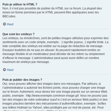
Puis-je utiliser le HTML ?
Non, il n’est pas possible de publier du HTML sur ce forum. La plupart des
mises en forme permises par le HTML peuvent être appliquées avec les
BBCodes.
Haut
Que sont les smileys ?
Les smileys, ou émoticônes, sont de petites images utilisées pour exprimer des
sentiments avec un code simple, exemple : :) signifie joyeux, :( signifie triste. La
liste complète des smileys est visible sur la page de rédaction de message.
Essayez toutefois de ne pas en abuser. Ils peuvent rapidement rendre un
message illisible et un modérateur peut décider de les retirer ou simplement
d’effacer le message. L’administrateur peut aussi avoir défini un nombre
maximum de smileys par message.
Haut
Puis-je publier des images ?
Oui, vous pouvez afficher des images dans vos messages. Par ailleurs, si
l’administrateur a autorisé les fichiers joints, vous pouvez charger une image
sur le forum. Autrement, vous devez lier une image placée sur un serveur Web
public, exemple : http://www.exemple.com/mon-image.gif. Vous ne pouvez pas
lier des images de votre ordinateur (sauf si c’est un serveur Web public) ni des
images placées derrière des mécanismes d’authentification, exemple : boîtes
aux lettres Hotmail ou Yahoo!, sites protégés par un mot de passe, etc. Pour