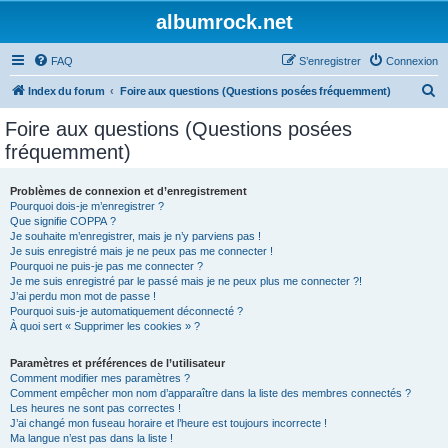
albumrock.net
FAQ
S’enregistrer
Connexion
R
Index du forum
Foire aux questions (Questions posées fréquemment)
e
Foire aux questions (Questions posées
c
fréquemment)
h
e
Problèmes de connexion et d’enregistrement
Pourquoi dois-je m’enregistrer ?
r
Que signifie COPPA ?
c
Je souhaite m’enregistrer, mais je n’y parviens pas !
Je suis enregistré mais je ne peux pas me connecter !
h
Pourquoi ne puis-je pas me connecter ?
Je me suis enregistré par le passé mais je ne peux plus me connecter ?!
e
J’ai perdu mon mot de passe !
r
Pourquoi suis-je automatiquement déconnecté ?
À quoi sert « Supprimer les cookies » ?
Paramètres et préférences de l’utilisateur
Comment modifier mes paramètres ?
Comment empêcher mon nom d’apparaître dans la liste des membres connectés ?
Les heures ne sont pas correctes !
J’ai changé mon fuseau horaire et l’heure est toujours incorrecte !
Ma langue n’est pas dans la liste !