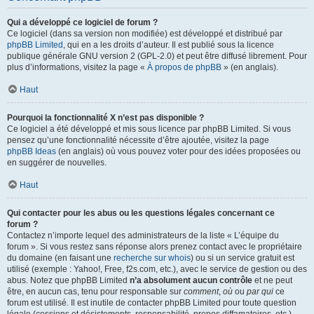
Qui a développé ce logiciel de forum ?
Ce logiciel (dans sa version non modifiée) est développé et distribué par
phpBB Limited
, qui en a les droits d’auteur. Il est publié sous la licence
publique générale GNU version 2 (GPL-2.0) et peut être diffusé librement. Pour
plus d’informations, visitez la page «
À propos de phpBB
» (en anglais).
Haut
Pourquoi la fonctionnalité X n’est pas disponible ?
Ce logiciel a été développé et mis sous licence par phpBB Limited. Si vous
pensez qu’une fonctionnalité nécessite d’être ajoutée, visitez la page
phpBB Ideas
(en anglais) où vous pouvez voter pour des idées proposées ou
en suggérer de nouvelles.
Haut
Qui contacter pour les abus ou les questions légales concernant ce
forum ?
Contactez n’importe lequel des administrateurs de la liste « L’équipe du
forum ». Si vous restez sans réponse alors prenez contact avec le propriétaire
du domaine (en faisant une
recherche sur whois
) ou si un service gratuit est
utilisé (exemple : Yahoo!, Free, f2s.com, etc.), avec le service de gestion ou des
abus. Notez que phpBB Limited
n’a absolument aucun contrôle
et ne peut
être, en aucun cas, tenu pour responsable sur
comment
,
où
ou
par qui
ce
forum est utilisé. Il est inutile de contacter phpBB Limited pour toute question