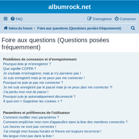
albumrock.net
FAQ
S’enregistrer
Connexion
R
Index du forum
Foire aux questions (Questions posées fréquemment)
e
Foire aux questions (Questions posées
c
fréquemment)
h
e
Problèmes de connexion et d’enregistrement
Pourquoi dois-je m’enregistrer ?
r
Que signifie COPPA ?
c
Je souhaite m’enregistrer, mais je n’y parviens pas !
Je suis enregistré mais je ne peux pas me connecter !
h
Pourquoi ne puis-je pas me connecter ?
Je me suis enregistré par le passé mais je ne peux plus me connecter ?!
e
J’ai perdu mon mot de passe !
r
Pourquoi suis-je automatiquement déconnecté ?
À quoi sert « Supprimer les cookies » ?
Paramètres et préférences de l’utilisateur
Comment modifier mes paramètres ?
Comment empêcher mon nom d’apparaître dans la liste des membres connectés ?
Les heures ne sont pas correctes !
J’ai changé mon fuseau horaire et l’heure est toujours incorrecte !
Ma langue n’est pas dans la liste !