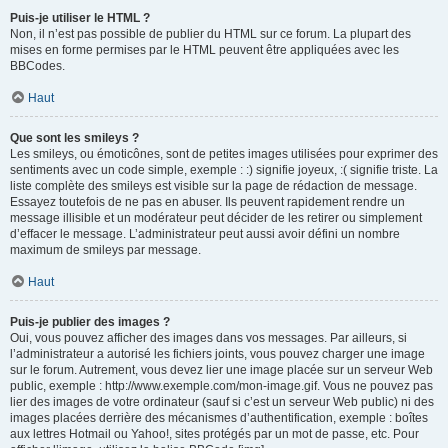
Puis-je utiliser le HTML ?
Non, il n’est pas possible de publier du HTML sur ce forum. La plupart des
mises en forme permises par le HTML peuvent être appliquées avec les
BBCodes.
Haut
Que sont les smileys ?
Les smileys, ou émoticônes, sont de petites images utilisées pour exprimer des
sentiments avec un code simple, exemple : :) signifie joyeux, :( signifie triste. La
liste complète des smileys est visible sur la page de rédaction de message.
Essayez toutefois de ne pas en abuser. Ils peuvent rapidement rendre un
message illisible et un modérateur peut décider de les retirer ou simplement
d’effacer le message. L’administrateur peut aussi avoir défini un nombre
maximum de smileys par message.
Haut
Puis-je publier des images ?
Oui, vous pouvez afficher des images dans vos messages. Par ailleurs, si
l’administrateur a autorisé les fichiers joints, vous pouvez charger une image
sur le forum. Autrement, vous devez lier une image placée sur un serveur Web
public, exemple : http://www.exemple.com/mon-image.gif. Vous ne pouvez pas
lier des images de votre ordinateur (sauf si c’est un serveur Web public) ni des
images placées derrière des mécanismes d’authentification, exemple : boîtes
aux lettres Hotmail ou Yahoo!, sites protégés par un mot de passe, etc. Pour