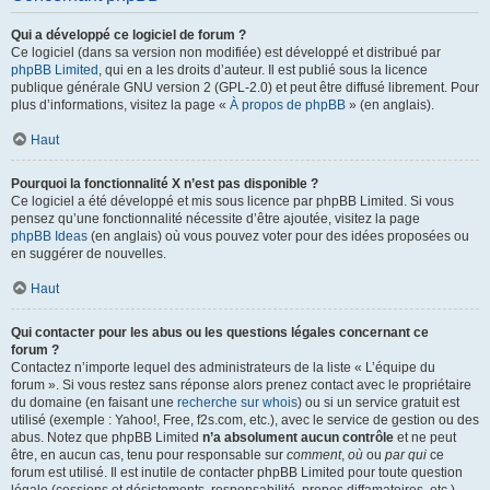
Qui a développé ce logiciel de forum ?
Ce logiciel (dans sa version non modifiée) est développé et distribué par
phpBB Limited
, qui en a les droits d’auteur. Il est publié sous la licence
publique générale GNU version 2 (GPL-2.0) et peut être diffusé librement. Pour
plus d’informations, visitez la page «
À propos de phpBB
» (en anglais).
Haut
Pourquoi la fonctionnalité X n’est pas disponible ?
Ce logiciel a été développé et mis sous licence par phpBB Limited. Si vous
pensez qu’une fonctionnalité nécessite d’être ajoutée, visitez la page
phpBB Ideas
(en anglais) où vous pouvez voter pour des idées proposées ou
en suggérer de nouvelles.
Haut
Qui contacter pour les abus ou les questions légales concernant ce
forum ?
Contactez n’importe lequel des administrateurs de la liste « L’équipe du
forum ». Si vous restez sans réponse alors prenez contact avec le propriétaire
du domaine (en faisant une
recherche sur whois
) ou si un service gratuit est
utilisé (exemple : Yahoo!, Free, f2s.com, etc.), avec le service de gestion ou des
abus. Notez que phpBB Limited
n’a absolument aucun contrôle
et ne peut
être, en aucun cas, tenu pour responsable sur
comment
,
où
ou
par qui
ce
forum est utilisé. Il est inutile de contacter phpBB Limited pour toute question