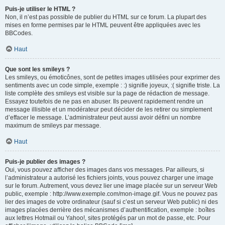
Puis-je utiliser le HTML ?
Non, il n’est pas possible de publier du HTML sur ce forum. La plupart des
mises en forme permises par le HTML peuvent être appliquées avec les
BBCodes.
Haut
Que sont les smileys ?
Les smileys, ou émoticônes, sont de petites images utilisées pour exprimer des
sentiments avec un code simple, exemple : :) signifie joyeux, :( signifie triste. La
liste complète des smileys est visible sur la page de rédaction de message.
Essayez toutefois de ne pas en abuser. Ils peuvent rapidement rendre un
message illisible et un modérateur peut décider de les retirer ou simplement
d’effacer le message. L’administrateur peut aussi avoir défini un nombre
maximum de smileys par message.
Haut
Puis-je publier des images ?
Oui, vous pouvez afficher des images dans vos messages. Par ailleurs, si
l’administrateur a autorisé les fichiers joints, vous pouvez charger une image
sur le forum. Autrement, vous devez lier une image placée sur un serveur Web
public, exemple : http://www.exemple.com/mon-image.gif. Vous ne pouvez pas
lier des images de votre ordinateur (sauf si c’est un serveur Web public) ni des
images placées derrière des mécanismes d’authentification, exemple : boîtes
aux lettres Hotmail ou Yahoo!, sites protégés par un mot de passe, etc. Pour