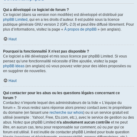
Qui a développé ce logiciel de forum ?
Ce logiciel (dans sa version non modifiée) est développé et distribué par
phpBB Limited
, qui en a les droits d’auteur. Il est publié sous la licence
publique générale GNU version 2 (GPL-2.0) et peut être diffusé librement. Pour
plus d’informations, visitez la page «
À propos de phpBB
» (en anglais).
Haut
Pourquoi la fonctionnalité X n’est pas disponible ?
Ce logiciel a été développé et mis sous licence par phpBB Limited. Si vous
pensez qu’une fonctionnalité nécessite d’être ajoutée, visitez la page
phpBB Ideas
(en anglais) où vous pouvez voter pour des idées proposées ou
en suggérer de nouvelles.
Haut
Qui contacter pour les abus ou les questions légales concernant ce
forum ?
Contactez n’importe lequel des administrateurs de la liste « L’équipe du
forum ». Si vous restez sans réponse alors prenez contact avec le propriétaire
du domaine (en faisant une
recherche sur whois
) ou si un service gratuit est
utilisé (exemple : Yahoo!, Free, f2s.com, etc.), avec le service de gestion ou des
abus. Notez que phpBB Limited
n’a absolument aucun contrôle
et ne peut
être, en aucun cas, tenu pour responsable sur
comment
,
où
ou
par qui
ce
forum est utilisé. Il est inutile de contacter phpBB Limited pour toute question