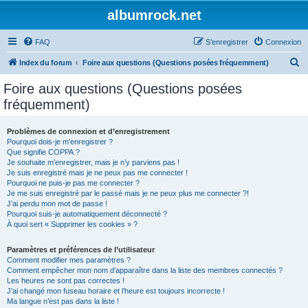
albumrock.net
FAQ
S’enregistrer
Connexion
R
Index du forum
Foire aux questions (Questions posées fréquemment)
e
Foire aux questions (Questions posées
c
fréquemment)
h
e
Problèmes de connexion et d’enregistrement
Pourquoi dois-je m’enregistrer ?
r
Que signifie COPPA ?
c
Je souhaite m’enregistrer, mais je n’y parviens pas !
Je suis enregistré mais je ne peux pas me connecter !
h
Pourquoi ne puis-je pas me connecter ?
Je me suis enregistré par le passé mais je ne peux plus me connecter ?!
e
J’ai perdu mon mot de passe !
r
Pourquoi suis-je automatiquement déconnecté ?
À quoi sert « Supprimer les cookies » ?
Paramètres et préférences de l’utilisateur
Comment modifier mes paramètres ?
Comment empêcher mon nom d’apparaître dans la liste des membres connectés ?
Les heures ne sont pas correctes !
J’ai changé mon fuseau horaire et l’heure est toujours incorrecte !
Ma langue n’est pas dans la liste !