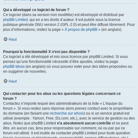
Qui a développé ce logiciel de forum ?
Ce logiciel (dans sa version non modifiée) est développé et distribué par
phpBB Limited
, qui en a les droits d’auteur. Il est publié sous la licence
publique générale GNU version 2 (GPL-2.0) et peut être diffusé librement. Pour
plus d’informations, visitez la page «
À propos de phpBB
» (en anglais).
Haut
Pourquoi la fonctionnalité X n’est pas disponible ?
Ce logiciel a été développé et mis sous licence par phpBB Limited. Si vous
pensez qu’une fonctionnalité nécessite d’être ajoutée, visitez la page
phpBB Ideas
(en anglais) où vous pouvez voter pour des idées proposées ou
en suggérer de nouvelles.
Haut
Qui contacter pour les abus ou les questions légales concernant ce
forum ?
Contactez n’importe lequel des administrateurs de la liste « L’équipe du
forum ». Si vous restez sans réponse alors prenez contact avec le propriétaire
du domaine (en faisant une
recherche sur whois
) ou si un service gratuit est
utilisé (exemple : Yahoo!, Free, f2s.com, etc.), avec le service de gestion ou des
abus. Notez que phpBB Limited
n’a absolument aucun contrôle
et ne peut
être, en aucun cas, tenu pour responsable sur
comment
,
où
ou
par qui
ce
forum est utilisé. Il est inutile de contacter phpBB Limited pour toute question