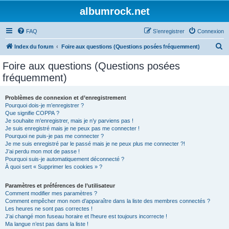
albumrock.net
FAQ
S’enregistrer
Connexion
R
Index du forum
Foire aux questions (Questions posées fréquemment)
e
Foire aux questions (Questions posées
c
fréquemment)
h
e
Problèmes de connexion et d’enregistrement
Pourquoi dois-je m’enregistrer ?
r
Que signifie COPPA ?
c
Je souhaite m’enregistrer, mais je n’y parviens pas !
Je suis enregistré mais je ne peux pas me connecter !
h
Pourquoi ne puis-je pas me connecter ?
Je me suis enregistré par le passé mais je ne peux plus me connecter ?!
e
J’ai perdu mon mot de passe !
r
Pourquoi suis-je automatiquement déconnecté ?
À quoi sert « Supprimer les cookies » ?
Paramètres et préférences de l’utilisateur
Comment modifier mes paramètres ?
Comment empêcher mon nom d’apparaître dans la liste des membres connectés ?
Les heures ne sont pas correctes !
J’ai changé mon fuseau horaire et l’heure est toujours incorrecte !
Ma langue n’est pas dans la liste !