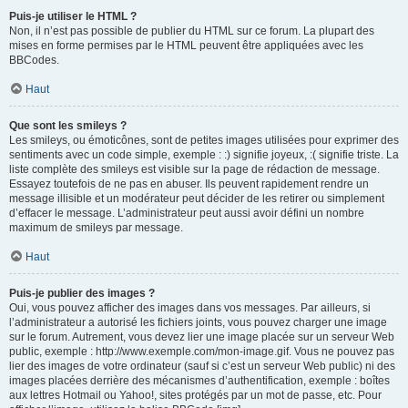
Puis-je utiliser le HTML ?
Non, il n’est pas possible de publier du HTML sur ce forum. La plupart des
mises en forme permises par le HTML peuvent être appliquées avec les
BBCodes.
Haut
Que sont les smileys ?
Les smileys, ou émoticônes, sont de petites images utilisées pour exprimer des
sentiments avec un code simple, exemple : :) signifie joyeux, :( signifie triste. La
liste complète des smileys est visible sur la page de rédaction de message.
Essayez toutefois de ne pas en abuser. Ils peuvent rapidement rendre un
message illisible et un modérateur peut décider de les retirer ou simplement
d’effacer le message. L’administrateur peut aussi avoir défini un nombre
maximum de smileys par message.
Haut
Puis-je publier des images ?
Oui, vous pouvez afficher des images dans vos messages. Par ailleurs, si
l’administrateur a autorisé les fichiers joints, vous pouvez charger une image
sur le forum. Autrement, vous devez lier une image placée sur un serveur Web
public, exemple : http://www.exemple.com/mon-image.gif. Vous ne pouvez pas
lier des images de votre ordinateur (sauf si c’est un serveur Web public) ni des
images placées derrière des mécanismes d’authentification, exemple : boîtes
aux lettres Hotmail ou Yahoo!, sites protégés par un mot de passe, etc. Pour