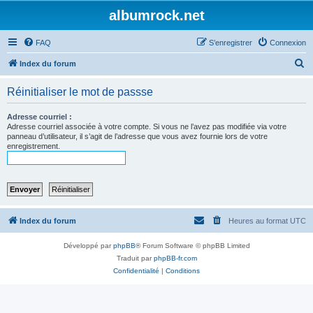
albumrock.net
FAQ
S’enregistrer
Connexion
R
Index du forum
e
Réinitialiser le mot de passse
c
h
Adresse courriel :
Adresse courriel associée à votre compte. Si vous ne l’avez pas modifiée via votre
e
panneau d’utilisateur, il s’agit de l’adresse que vous avez fournie lors de votre
enregistrement.
r
c
h
e
r
Index du forum
Heures au format
UTC
Développé par
phpBB
® Forum Software © phpBB Limited
Traduit par
phpBB-fr.com
Confidentialité
|
Conditions