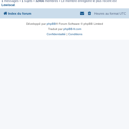
1
messages •
1
sujets •
32456
membres • Le membre enregistré le plus récent est
Lewiscal
.
Index du forum
Heures au format
UTC
Développé par
phpBB
® Forum Software © phpBB Limited
Traduit par
phpBB-fr.com
Confidentialité
|
Conditions