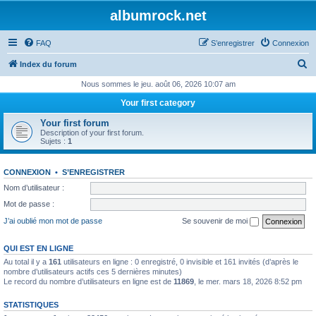
albumrock.net
FAQ
S’enregistrer
Connexion
R
Index du forum
e
Nous sommes le jeu. août 06, 2026 10:07 am
c
Your first category
h
Your first forum
e
Description of your first forum.
Sujets :
1
r
c
CONNEXION
•
S’ENREGISTRER
h
Nom d’utilisateur :
e
Mot de passe :
r
J’ai oublié mon mot de passe
Se souvenir de moi
QUI EST EN LIGNE
Au total il y a
161
utilisateurs en ligne : 0 enregistré, 0 invisible et 161 invités (d’après le
nombre d’utilisateurs actifs ces 5 dernières minutes)
Le record du nombre d’utilisateurs en ligne est de
11869
, le mer. mars 18, 2026 8:52 pm
STATISTIQUES