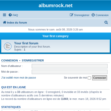
albumrock.net
FAQ
S’enregistrer
Connexion
R
Index du forum
e
Nous sommes le sam. août 08, 2026 3:26 am
c
Your first category
h
Your first forum
e
Description of your first forum.
Sujets :
1
r
c
CONNEXION
•
S’ENREGISTRER
h
Nom d’utilisateur :
e
Mot de passe :
r
J’ai oublié mon mot de passe
Se souvenir de moi
QUI EST EN LIGNE
Au total il y a
33
utilisateurs en ligne : 0 enregistré, 0 invisible et 33 invités (d’après le
nombre d’utilisateurs actifs ces 5 dernières minutes)
Le record du nombre d’utilisateurs en ligne est de
11869
, le mer. mars 18, 2026 8:52 pm
STATISTIQUES