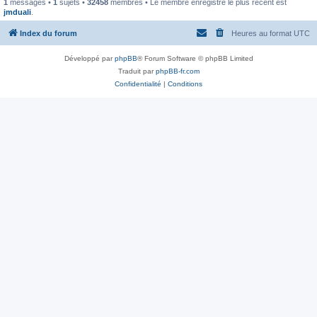
1
messages •
1
sujets •
32458
membres • Le membre enregistré le plus récent est
jmduali
.
Index du forum
Heures au format
UTC
Développé par
phpBB
® Forum Software © phpBB Limited
Traduit par
phpBB-fr.com
Confidentialité
|
Conditions