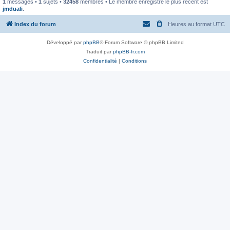
1
messages •
1
sujets •
32458
membres • Le membre enregistré le plus récent est
jmduali
.
Index du forum
Heures au format
UTC
Développé par
phpBB
® Forum Software © phpBB Limited
Traduit par
phpBB-fr.com
Confidentialité
|
Conditions