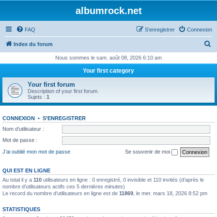
albumrock.net
FAQ
S’enregistrer
Connexion
R
Index du forum
e
Nous sommes le sam. août 08, 2026 6:10 am
c
Your first category
h
Your first forum
e
Description of your first forum.
Sujets :
1
r
c
CONNEXION
•
S’ENREGISTRER
h
Nom d’utilisateur :
e
Mot de passe :
r
J’ai oublié mon mot de passe
Se souvenir de moi
QUI EST EN LIGNE
Au total il y a
110
utilisateurs en ligne : 0 enregistré, 0 invisible et 110 invités (d’après le
nombre d’utilisateurs actifs ces 5 dernières minutes)
Le record du nombre d’utilisateurs en ligne est de
11869
, le mer. mars 18, 2026 8:52 pm
STATISTIQUES