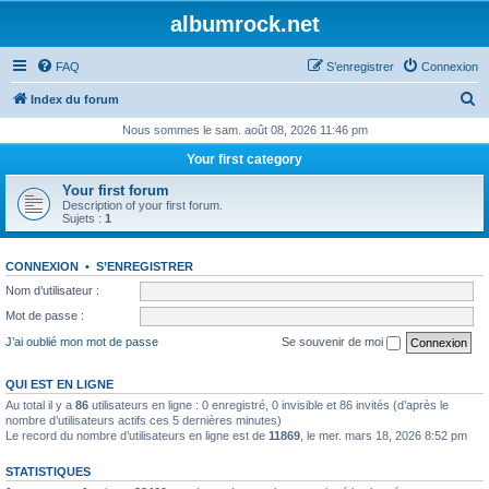
albumrock.net
FAQ
S’enregistrer
Connexion
R
Index du forum
e
Nous sommes le sam. août 08, 2026 11:46 pm
c
Your first category
h
Your first forum
e
Description of your first forum.
Sujets :
1
r
c
CONNEXION
•
S’ENREGISTRER
h
Nom d’utilisateur :
e
Mot de passe :
r
J’ai oublié mon mot de passe
Se souvenir de moi
QUI EST EN LIGNE
Au total il y a
86
utilisateurs en ligne : 0 enregistré, 0 invisible et 86 invités (d’après le
nombre d’utilisateurs actifs ces 5 dernières minutes)
Le record du nombre d’utilisateurs en ligne est de
11869
, le mer. mars 18, 2026 8:52 pm
STATISTIQUES