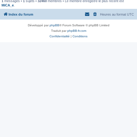
1
messages •
1
sujets •
32460
membres • Le membre enregistré le plus récent est
MiCA_e
.
Index du forum
Heures au format
UTC
Développé par
phpBB
® Forum Software © phpBB Limited
Traduit par
phpBB-fr.com
Confidentialité
|
Conditions