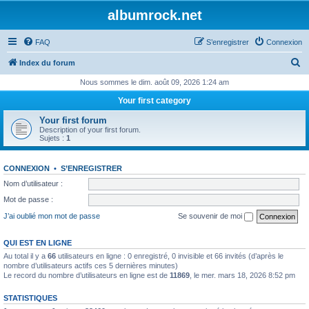
albumrock.net
FAQ
S’enregistrer
Connexion
R
Index du forum
e
Nous sommes le dim. août 09, 2026 1:24 am
c
Your first category
h
Your first forum
e
Description of your first forum.
Sujets :
1
r
c
CONNEXION
•
S’ENREGISTRER
h
Nom d’utilisateur :
e
Mot de passe :
r
J’ai oublié mon mot de passe
Se souvenir de moi
QUI EST EN LIGNE
Au total il y a
66
utilisateurs en ligne : 0 enregistré, 0 invisible et 66 invités (d’après le
nombre d’utilisateurs actifs ces 5 dernières minutes)
Le record du nombre d’utilisateurs en ligne est de
11869
, le mer. mars 18, 2026 8:52 pm
STATISTIQUES