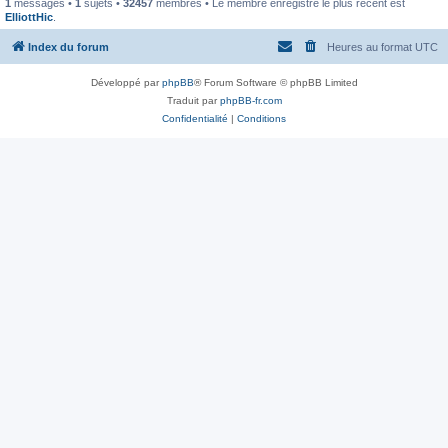
1
messages •
1
sujets •
32457
membres • Le membre enregistré le plus récent est
ElliottHic
.
Index du forum
Heures au format
UTC
Développé par
phpBB
® Forum Software © phpBB Limited
Traduit par
phpBB-fr.com
Confidentialité
|
Conditions