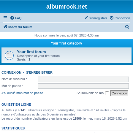
albumrock.net
FAQ
S’enregistrer
Connexion
R
Index du forum
e
Nous sommes le ven. août 07, 2026 4:35 am
c
Your first category
h
Your first forum
e
Description of your first forum.
Sujets :
1
r
c
CONNEXION
•
S’ENREGISTRER
h
Nom d’utilisateur :
e
Mot de passe :
r
J’ai oublié mon mot de passe
Se souvenir de moi
QUI EST EN LIGNE
Au total il y a
141
utilisateurs en ligne : 0 enregistré, 0 invisible et 141 invités (d’après le
nombre d’utilisateurs actifs ces 5 dernières minutes)
Le record du nombre d’utilisateurs en ligne est de
11869
, le mer. mars 18, 2026 8:52 pm
STATISTIQUES