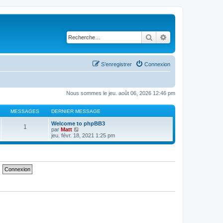
Rechercher
Recherche avancé
S’enregistrer
Connexion
Nous sommes le jeu. août 06, 2026 12:46 pm
MESSAGES
DERNIER MESSAGE
Welcome to phpBB3
1
V
par
Matt
o
jeu. févr. 18, 2021 1:25 pm
i
r
l
e
d
e
r
n
i
e
r
m
e
s