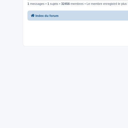
1
messages •
1
sujets •
32456
membres • Le membre enregistré le plus 
Index du forum