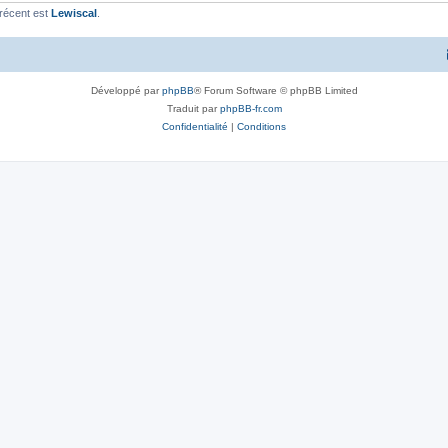
récent est
Lewiscal
.
Développé par
phpBB
® Forum Software © phpBB Limited
Traduit par
phpBB-fr.com
Confidentialité
|
Conditions