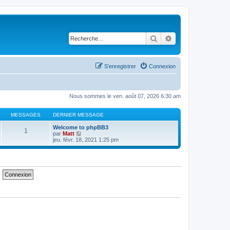
Rechercher
Recherche avancé
S’enregistrer
Connexion
Nous sommes le ven. août 07, 2026 6:30 am
MESSAGES
DERNIER MESSAGE
Welcome to phpBB3
1
V
par
Matt
o
jeu. févr. 18, 2021 1:25 pm
i
r
l
e
d
e
r
n
i
e
r
m
e
s