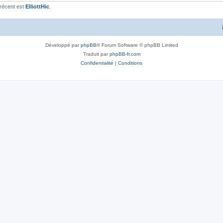
récent est
ElliottHic
.
Développé par
phpBB
® Forum Software © phpBB Limited
Traduit par
phpBB-fr.com
Confidentialité
|
Conditions