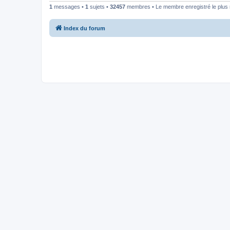
1
messages •
1
sujets •
32457
membres • Le membre enregistré le plus 
Index du forum