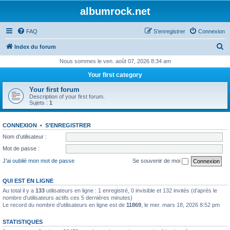
albumrock.net
FAQ
S’enregistrer
Connexion
R
Index du forum
e
Nous sommes le ven. août 07, 2026 8:34 am
c
Your first category
h
Your first forum
e
Description of your first forum.
Sujets :
1
r
c
CONNEXION
•
S’ENREGISTRER
h
Nom d’utilisateur :
e
Mot de passe :
r
J’ai oublié mon mot de passe
Se souvenir de moi
QUI EST EN LIGNE
Au total il y a
133
utilisateurs en ligne : 1 enregistré, 0 invisible et 132 invités (d’après le
nombre d’utilisateurs actifs ces 5 dernières minutes)
Le record du nombre d’utilisateurs en ligne est de
11869
, le mer. mars 18, 2026 8:52 pm
STATISTIQUES