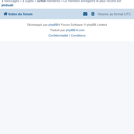
1
messages •
1
sujets •
32458
membres • Le membre enregistré le plus récent est
jmduali
.
Index du forum
Heures au format
UTC
Développé par
phpBB
® Forum Software © phpBB Limited
Traduit par
phpBB-fr.com
Confidentialité
|
Conditions