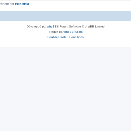
récent est
ElliottHic
.
Développé par
phpBB
® Forum Software © phpBB Limited
Traduit par
phpBB-fr.com
Confidentialité
|
Conditions