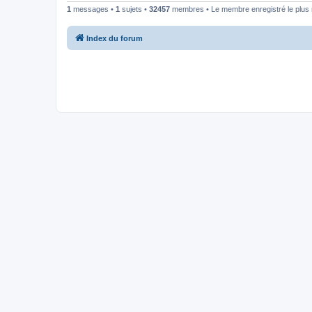
1
messages •
1
sujets •
32457
membres • Le membre enregistré le plus 
Index du forum