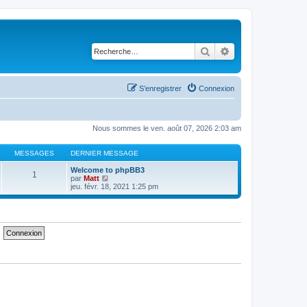
Rechercher
Recherche avancé
S’enregistrer
Connexion
Nous sommes le ven. août 07, 2026 2:03 am
MESSAGES
DERNIER MESSAGE
Welcome to phpBB3
1
V
par
Matt
o
jeu. févr. 18, 2021 1:25 pm
i
r
l
e
d
e
r
n
i
e
r
m
e
s