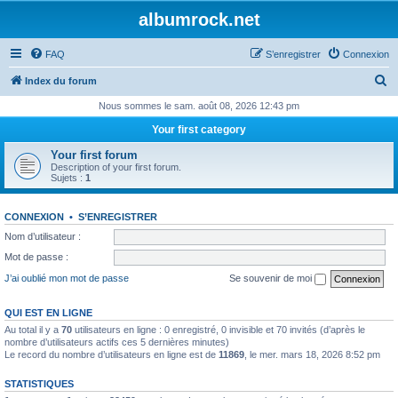
albumrock.net
FAQ
S’enregistrer
Connexion
R
Index du forum
e
Nous sommes le sam. août 08, 2026 12:43 pm
c
Your first category
h
Your first forum
e
Description of your first forum.
Sujets :
1
r
c
CONNEXION
•
S’ENREGISTRER
h
Nom d’utilisateur :
e
Mot de passe :
r
J’ai oublié mon mot de passe
Se souvenir de moi
QUI EST EN LIGNE
Au total il y a
70
utilisateurs en ligne : 0 enregistré, 0 invisible et 70 invités (d’après le
nombre d’utilisateurs actifs ces 5 dernières minutes)
Le record du nombre d’utilisateurs en ligne est de
11869
, le mer. mars 18, 2026 8:52 pm
STATISTIQUES