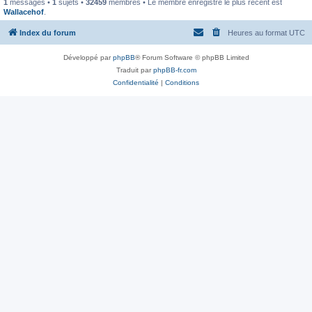
1
messages •
1
sujets •
32459
membres • Le membre enregistré le plus récent est
Wallacehof
.
Index du forum
Heures au format
UTC
Développé par
phpBB
® Forum Software © phpBB Limited
Traduit par
phpBB-fr.com
Confidentialité
|
Conditions