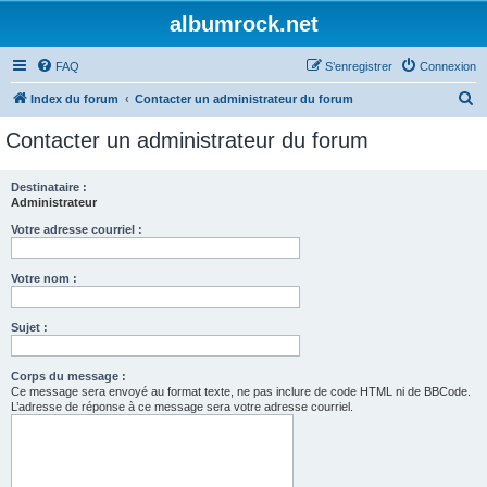
albumrock.net
FAQ
S’enregistrer
Connexion
R
Index du forum
Contacter un administrateur du forum
e
Contacter un administrateur du forum
c
h
Destinataire :
Administrateur
e
r
Votre adresse courriel :
c
Votre nom :
h
e
Sujet :
r
Corps du message :
Ce message sera envoyé au format texte, ne pas inclure de code HTML ni de BBCode.
L’adresse de réponse à ce message sera votre adresse courriel.