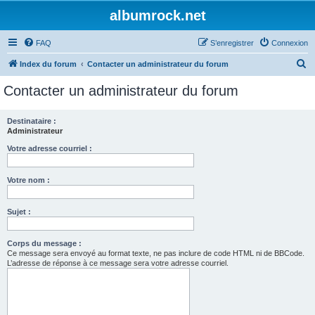
albumrock.net
FAQ
S’enregistrer
Connexion
R
Index du forum
Contacter un administrateur du forum
e
Contacter un administrateur du forum
c
h
Destinataire :
Administrateur
e
r
Votre adresse courriel :
c
Votre nom :
h
e
Sujet :
r
Corps du message :
Ce message sera envoyé au format texte, ne pas inclure de code HTML ni de BBCode.
L’adresse de réponse à ce message sera votre adresse courriel.