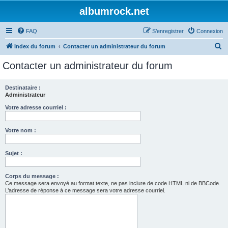
albumrock.net
FAQ
S’enregistrer
Connexion
R
Index du forum
Contacter un administrateur du forum
e
Contacter un administrateur du forum
c
h
Destinataire :
Administrateur
e
r
Votre adresse courriel :
c
Votre nom :
h
e
Sujet :
r
Corps du message :
Ce message sera envoyé au format texte, ne pas inclure de code HTML ni de BBCode.
L’adresse de réponse à ce message sera votre adresse courriel.