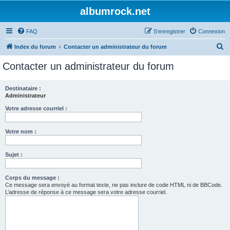
albumrock.net
FAQ
S’enregistrer
Connexion
R
Index du forum
Contacter un administrateur du forum
e
Contacter un administrateur du forum
c
h
Destinataire :
Administrateur
e
r
Votre adresse courriel :
c
Votre nom :
h
e
Sujet :
r
Corps du message :
Ce message sera envoyé au format texte, ne pas inclure de code HTML ni de BBCode.
L’adresse de réponse à ce message sera votre adresse courriel.