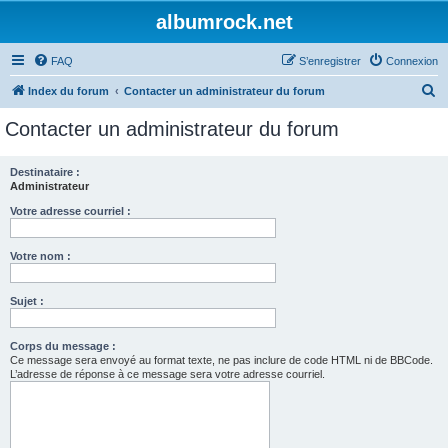
albumrock.net
FAQ
S’enregistrer
Connexion
R
Index du forum
Contacter un administrateur du forum
e
Contacter un administrateur du forum
c
h
Destinataire :
Administrateur
e
r
Votre adresse courriel :
c
Votre nom :
h
e
Sujet :
r
Corps du message :
Ce message sera envoyé au format texte, ne pas inclure de code HTML ni de BBCode.
L’adresse de réponse à ce message sera votre adresse courriel.