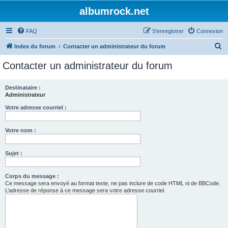
albumrock.net
FAQ
S’enregistrer
Connexion
R
Index du forum
Contacter un administrateur du forum
e
Contacter un administrateur du forum
c
h
Destinataire :
Administrateur
e
r
Votre adresse courriel :
c
Votre nom :
h
e
Sujet :
r
Corps du message :
Ce message sera envoyé au format texte, ne pas inclure de code HTML ni de BBCode.
L’adresse de réponse à ce message sera votre adresse courriel.