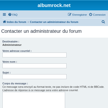
albumrock.net
FAQ
S’enregistrer
Connexion
R
Index du forum
Contacter un administrateur du forum
e
Contacter un administrateur du forum
c
h
Destinataire :
Administrateur
e
r
Votre adresse courriel :
c
Votre nom :
h
e
Sujet :
r
Corps du message :
Ce message sera envoyé au format texte, ne pas inclure de code HTML ni de BBCode.
L’adresse de réponse à ce message sera votre adresse courriel.