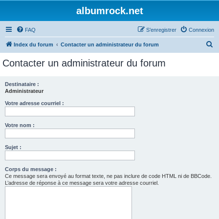
albumrock.net
FAQ
S’enregistrer
Connexion
R
Index du forum
Contacter un administrateur du forum
e
Contacter un administrateur du forum
c
h
Destinataire :
Administrateur
e
r
Votre adresse courriel :
c
Votre nom :
h
e
Sujet :
r
Corps du message :
Ce message sera envoyé au format texte, ne pas inclure de code HTML ni de BBCode.
L’adresse de réponse à ce message sera votre adresse courriel.