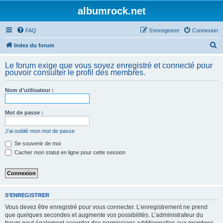
albumrock.net
FAQ
S’enregistrer
Connexion
R
Index du forum
e
Le forum exige que vous soyez enregistré et connecté pour
c
pouvoir consulter le profil des membres.
h
Nom d’utilisateur :
e
r
Mot de passe :
c
h
J’ai oublié mon mot de passe
e
Se souvenir de moi
Cacher mon statut en ligne pour cette session
r
S’ENREGISTRER
Vous devez être enregistré pour vous connecter. L’enregistrement ne prend
que quelques secondes et augmente vos possibilités. L’administrateur du
forum peut également accorder des permissions additionnelles aux membres