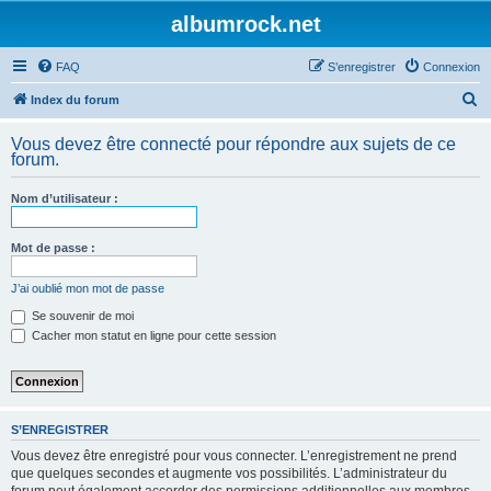
albumrock.net
FAQ
S’enregistrer
Connexion
R
Index du forum
e
Vous devez être connecté pour répondre aux sujets de ce
c
forum.
h
Nom d’utilisateur :
e
r
Mot de passe :
c
h
J’ai oublié mon mot de passe
e
Se souvenir de moi
Cacher mon statut en ligne pour cette session
r
S’ENREGISTRER
Vous devez être enregistré pour vous connecter. L’enregistrement ne prend
que quelques secondes et augmente vos possibilités. L’administrateur du
forum peut également accorder des permissions additionnelles aux membres