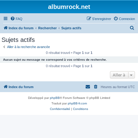
albumrock.net
FAQ
S’enregistrer
Connexion
R
Index du forum
Rechercher
Sujets actifs
e
Sujets actifs
c
Aller à la recherche avancée
h
0 résultat trouvé • Page
1
sur
1
e
Aucun sujet ou message ne correspond à vos critères de recherche.
r
0 résultat trouvé • Page
1
sur
1
c
Aller à
h
Index du forum
Heures au format
UTC
e
r
Développé par
phpBB
® Forum Software © phpBB Limited
Traduit par
phpBB-fr.com
Confidentialité
|
Conditions