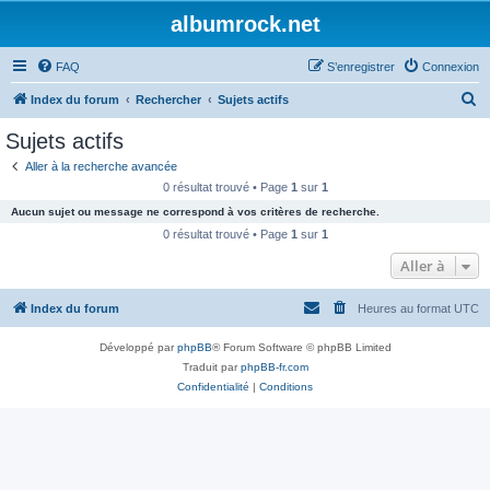
albumrock.net
FAQ
S’enregistrer
Connexion
R
Index du forum
Rechercher
Sujets actifs
e
Sujets actifs
c
Aller à la recherche avancée
h
0 résultat trouvé • Page
1
sur
1
e
Aucun sujet ou message ne correspond à vos critères de recherche.
r
0 résultat trouvé • Page
1
sur
1
c
Aller à
h
Index du forum
Heures au format
UTC
e
r
Développé par
phpBB
® Forum Software © phpBB Limited
Traduit par
phpBB-fr.com
Confidentialité
|
Conditions