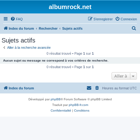
albumrock.net
FAQ
S’enregistrer
Connexion
R
Index du forum
Rechercher
Sujets actifs
e
Sujets actifs
c
Aller à la recherche avancée
h
0 résultat trouvé • Page
1
sur
1
e
Aucun sujet ou message ne correspond à vos critères de recherche.
r
0 résultat trouvé • Page
1
sur
1
c
Aller à
h
Index du forum
Heures au format
UTC
e
r
Développé par
phpBB
® Forum Software © phpBB Limited
Traduit par
phpBB-fr.com
Confidentialité
|
Conditions