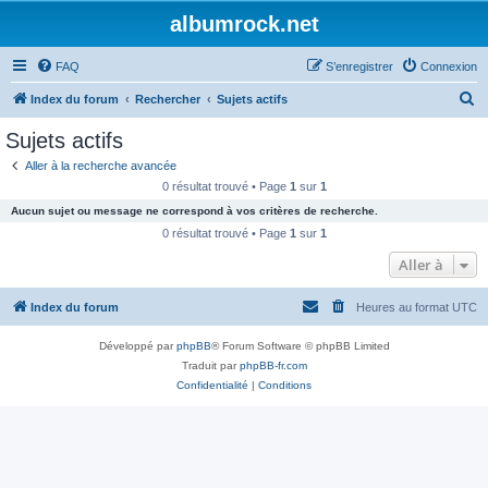
albumrock.net
FAQ
S’enregistrer
Connexion
R
Index du forum
Rechercher
Sujets actifs
e
Sujets actifs
c
Aller à la recherche avancée
h
0 résultat trouvé • Page
1
sur
1
e
Aucun sujet ou message ne correspond à vos critères de recherche.
r
0 résultat trouvé • Page
1
sur
1
c
Aller à
h
Index du forum
Heures au format
UTC
e
r
Développé par
phpBB
® Forum Software © phpBB Limited
Traduit par
phpBB-fr.com
Confidentialité
|
Conditions