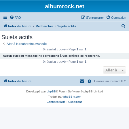
albumrock.net
FAQ
S’enregistrer
Connexion
R
Index du forum
Rechercher
Sujets actifs
e
Sujets actifs
c
Aller à la recherche avancée
h
0 résultat trouvé • Page
1
sur
1
e
Aucun sujet ou message ne correspond à vos critères de recherche.
r
0 résultat trouvé • Page
1
sur
1
c
Aller à
h
Index du forum
Heures au format
UTC
e
r
Développé par
phpBB
® Forum Software © phpBB Limited
Traduit par
phpBB-fr.com
Confidentialité
|
Conditions