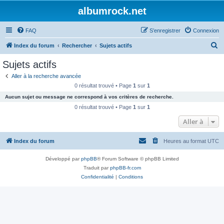
albumrock.net
FAQ
S’enregistrer
Connexion
R
Index du forum
Rechercher
Sujets actifs
e
Sujets actifs
c
Aller à la recherche avancée
h
0 résultat trouvé • Page
1
sur
1
e
Aucun sujet ou message ne correspond à vos critères de recherche.
r
0 résultat trouvé • Page
1
sur
1
c
Aller à
h
Index du forum
Heures au format
UTC
e
r
Développé par
phpBB
® Forum Software © phpBB Limited
Traduit par
phpBB-fr.com
Confidentialité
|
Conditions