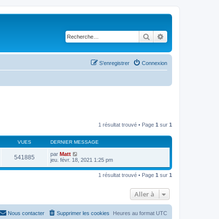
Rechercher
Recherche avancé
S’enregistrer
Connexion
1 résultat trouvé • Page
1
sur
1
VUES
DERNIER MESSAGE
par
Matt
541885
jeu. févr. 18, 2021 1:25 pm
1 résultat trouvé • Page
1
sur
1
Aller à
Nous contacter
Supprimer les cookies
Heures au format
UTC