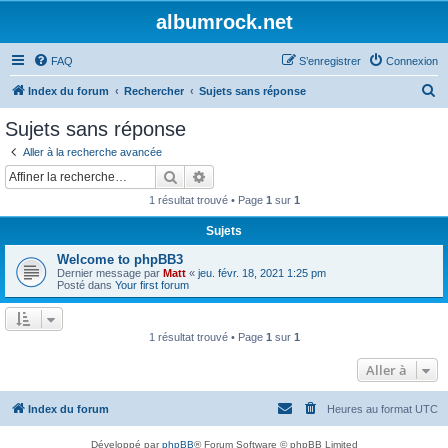
albumrock.net
FAQ
S’enregistrer
Connexion
R
Index du forum
Rechercher
Sujets sans réponse
e
Sujets sans réponse
c
Aller à la recherche avancée
h
Rechercher
Recherche avancée
e
1 résultat trouvé • Page
1
sur
1
r
Sujets
c
Welcome to phpBB3
h
Dernier message par
Matt
«
jeu. févr. 18, 2021 1:25 pm
e
Posté dans
Your first forum
r
1 résultat trouvé • Page
1
sur
1
Aller à
Index du forum
Heures au format
UTC
Développé par
phpBB
® Forum Software © phpBB Limited