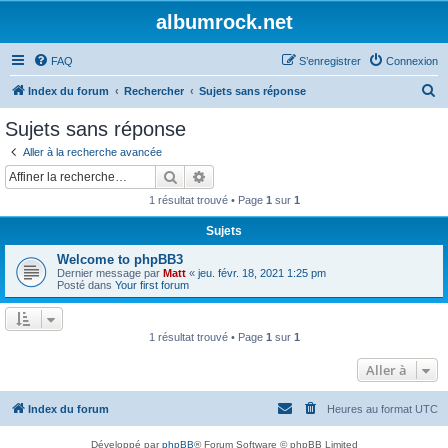
albumrock.net
FAQ
S’enregistrer
Connexion
R
Index du forum
Rechercher
Sujets sans réponse
e
Sujets sans réponse
c
Aller à la recherche avancée
h
Rechercher
Recherche avancée
e
1 résultat trouvé • Page
1
sur
1
r
Sujets
c
Welcome to phpBB3
h
Dernier message par
Matt
«
jeu. févr. 18, 2021 1:25 pm
e
Posté dans
Your first forum
r
1 résultat trouvé • Page
1
sur
1
Aller à
Index du forum
Heures au format
UTC
Développé par
phpBB
® Forum Software © phpBB Limited