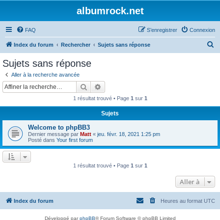
albumrock.net
FAQ
S’enregistrer
Connexion
R
Index du forum
Rechercher
Sujets sans réponse
e
Sujets sans réponse
c
Aller à la recherche avancée
h
Rechercher
Recherche avancée
e
1 résultat trouvé • Page
1
sur
1
r
Sujets
c
Welcome to phpBB3
h
Dernier message par
Matt
«
jeu. févr. 18, 2021 1:25 pm
e
Posté dans
Your first forum
r
1 résultat trouvé • Page
1
sur
1
Aller à
Index du forum
Heures au format
UTC
Développé par
phpBB
® Forum Software © phpBB Limited