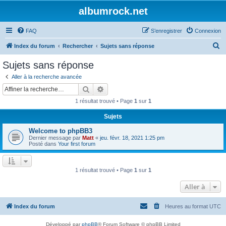
albumrock.net
FAQ
S’enregistrer
Connexion
R
Index du forum
Rechercher
Sujets sans réponse
e
Sujets sans réponse
c
Aller à la recherche avancée
h
Rechercher
Recherche avancée
e
1 résultat trouvé • Page
1
sur
1
r
Sujets
c
Welcome to phpBB3
h
Dernier message par
Matt
«
jeu. févr. 18, 2021 1:25 pm
e
Posté dans
Your first forum
r
1 résultat trouvé • Page
1
sur
1
Aller à
Index du forum
Heures au format
UTC
Développé par
phpBB
® Forum Software © phpBB Limited