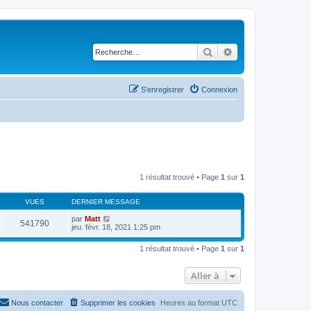
Rechercher
Recherche avancé
S’enregistrer
Connexion
1 résultat trouvé • Page
1
sur
1
VUES
DERNIER MESSAGE
par
Matt
541790
jeu. févr. 18, 2021 1:25 pm
1 résultat trouvé • Page
1
sur
1
Aller à
Nous contacter
Supprimer les cookies
Heures au format
UTC