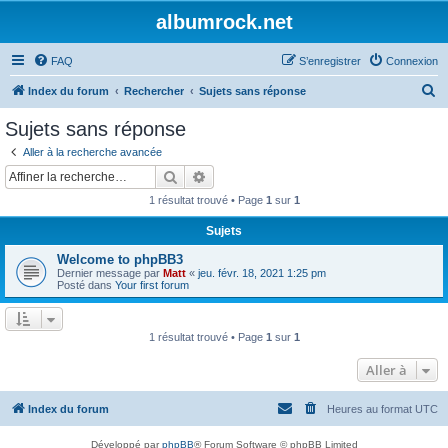
albumrock.net
FAQ
S’enregistrer
Connexion
R
Index du forum
Rechercher
Sujets sans réponse
e
Sujets sans réponse
c
Aller à la recherche avancée
h
Rechercher
Recherche avancée
e
1 résultat trouvé • Page
1
sur
1
r
Sujets
c
Welcome to phpBB3
h
Dernier message par
Matt
«
jeu. févr. 18, 2021 1:25 pm
e
Posté dans
Your first forum
r
1 résultat trouvé • Page
1
sur
1
Aller à
Index du forum
Heures au format
UTC
Développé par
phpBB
® Forum Software © phpBB Limited