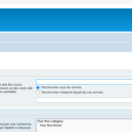
 doit être exclu.
Rechercher tous les termes
ement un des mots doit
s partielles.
Rechercher n’importe lequel de ces termes
fectuer une recherche.
s l’option ci-dessous