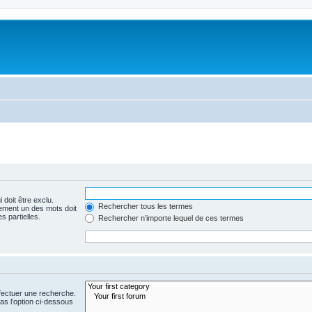
 doit être exclu.
Rechercher tous les termes
ement un des mots doit
s partielles.
Rechercher n’importe lequel de ces termes
fectuer une recherche.
s l’option ci-dessous