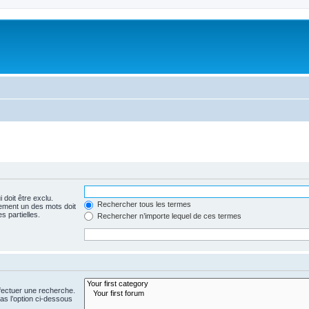
 doit être exclu.
Rechercher tous les termes
ement un des mots doit
s partielles.
Rechercher n’importe lequel de ces termes
fectuer une recherche.
s l’option ci-dessous