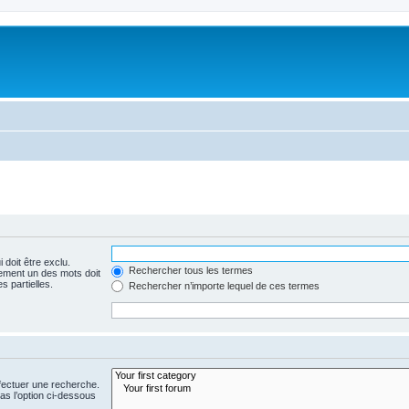
 doit être exclu.
Rechercher tous les termes
ement un des mots doit
s partielles.
Rechercher n’importe lequel de ces termes
fectuer une recherche.
s l’option ci-dessous