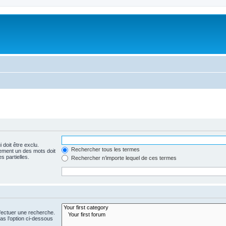
 doit être exclu.
Rechercher tous les termes
ement un des mots doit
s partielles.
Rechercher n’importe lequel de ces termes
fectuer une recherche.
s l’option ci-dessous