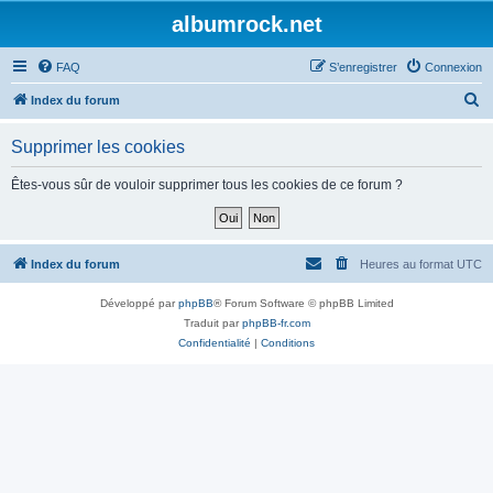
albumrock.net
FAQ
S’enregistrer
Connexion
R
Index du forum
e
Supprimer les cookies
c
h
Êtes-vous sûr de vouloir supprimer tous les cookies de ce forum ?
e
r
c
Index du forum
Heures au format
UTC
h
Développé par
phpBB
® Forum Software © phpBB Limited
e
Traduit par
phpBB-fr.com
r
Confidentialité
|
Conditions