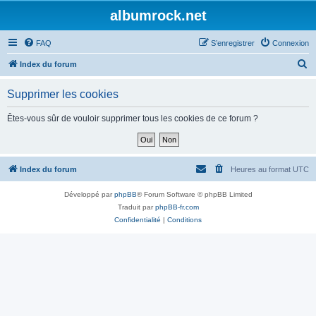
albumrock.net
FAQ
S’enregistrer
Connexion
R
Index du forum
e
Supprimer les cookies
c
h
Êtes-vous sûr de vouloir supprimer tous les cookies de ce forum ?
e
r
c
Index du forum
Heures au format
UTC
h
Développé par
phpBB
® Forum Software © phpBB Limited
e
Traduit par
phpBB-fr.com
r
Confidentialité
|
Conditions