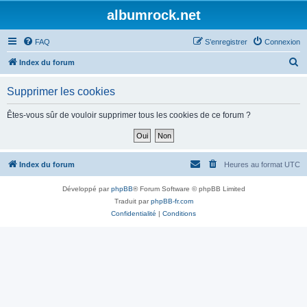
albumrock.net
FAQ
S’enregistrer
Connexion
R
Index du forum
e
Supprimer les cookies
c
h
Êtes-vous sûr de vouloir supprimer tous les cookies de ce forum ?
e
r
c
Index du forum
Heures au format
UTC
h
Développé par
phpBB
® Forum Software © phpBB Limited
e
Traduit par
phpBB-fr.com
r
Confidentialité
|
Conditions